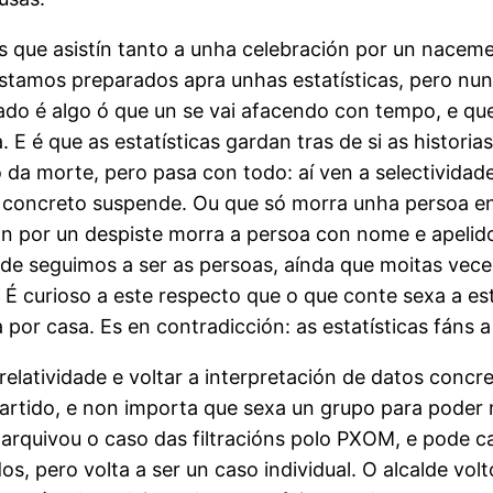
as que asistín tanto a unha celebración por un nacem
estamos preparados apra unhas estatísticas, pero nun
do é algo ó que un se vai afacendo con tempo, e qu
 E é que as estatísticas gardan tras de si as historia
so da morte, pero pasa con todo: aí ven a selectivid
n concreto suspende. Ou que só morra unha persoa 
nón por un despiste morra a persoa con nome e apelid
ade seguimos a ser as persoas, aínda que moitas vec
. É curioso a este respecto que o que conte sexa a est
 por casa. Es en contradicción: as estatísticas fáns a
 relatividade e voltar a interpretación de datos con
rtido, e non importa que sexa un grupo para poder m
arquivou o caso das filtracións polo PXOM, e pode ca
, pero volta a ser un caso individual. O alcalde vol