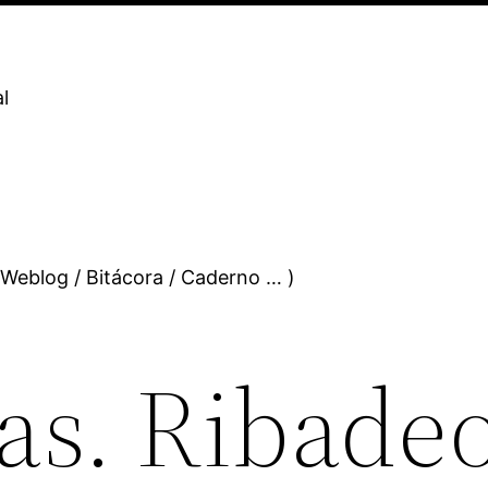
l
 Weblog / Bitácora / Caderno … )
cas. Ribade