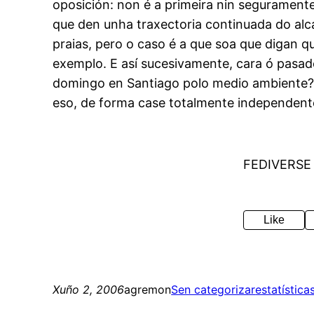
oposición: non é a primeira nin seguramente 
que den unha traxectoria continuada do alca
praias, pero o caso é a que soa que digan q
exemplo. E así sucesivamente, cara ó pasad
domingo en Santiago polo medio ambiente? 
eso, de forma case totalmente independente
FEDIVERSE
Like
Xuño 2, 2006
agremon
Sen categorizar
estatística