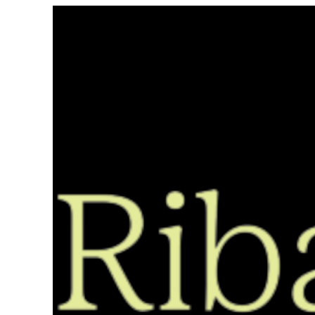
Saltar
ao
contido