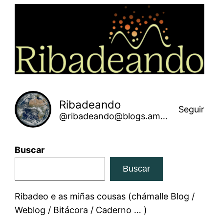
Saltar
ao
contido
Ribadeando
Seguir
@ribadeando@blogs.amarinha.gal
Buscar
Buscar
Ribadeo e as miñas cousas (chámalle Blog /
Weblog / Bitácora / Caderno … )