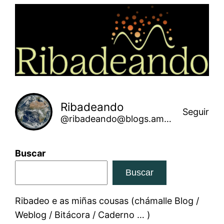
Saltar
ao
contido
Ribadeando
Seguir
@ribadeando@blogs.amarinha.gal
Buscar
Buscar
Ribadeo e as miñas cousas (chámalle Blog /
Weblog / Bitácora / Caderno … )