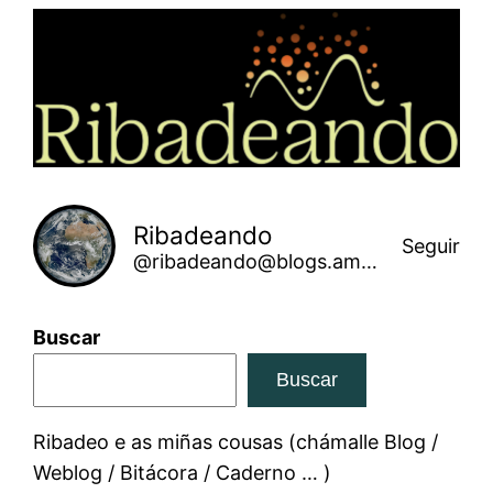
Saltar
ao
contido
Ribadeando
Seguir
@ribadeando@blogs.amarinha.gal
Buscar
Buscar
Ribadeo e as miñas cousas (chámalle Blog /
Weblog / Bitácora / Caderno … )