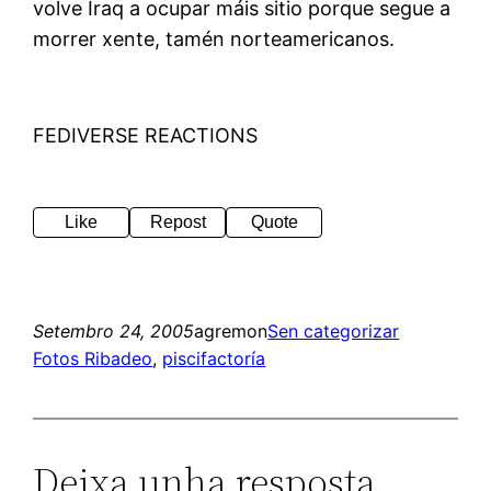
volve Iraq a ocupar máis sitio porque segue a
morrer xente, tamén norteamericanos.
FEDIVERSE REACTIONS
Like
Repost
Quote
Setembro 24, 2005
agremon
Sen categorizar
Fotos Ribadeo
, 
piscifactoría
Deixa unha resposta