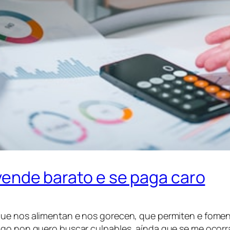
e vende barato e se paga caro
que nos alimentan e nos gorecen, que permiten e fomen
tigo non quero buscar culpables, aínda que se me oco