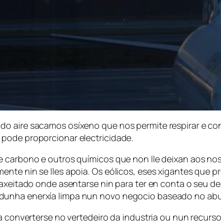
AIRE
do aire sacamos osíxeno que nos permite respirar e co
pode proporcionar electricidade.
de carbono e outros químicos que non lle deixan aos n
nte nin se lles apoia. Os eólicos, eses xigantes que p
ar axeitado onde asentarse nin para ter en conta o se
dunha enerxía limpa nun novo negocio baseado no abus
 a converterse no vertedeiro da industria ou nun recur