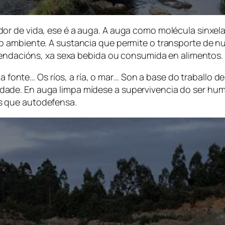
r de vida, ese é a auga. A auga como molécula sinxela
ambiente. A sustancia que permite o transporte de nutr
omendacións, xa sexa bebida ou consumida en alimentos.
 a fonte… Os ríos, a ría, o mar… Son a base do traballo d
de. En auga limpa mídese a supervivencia do ser huma
s que autodefensa.