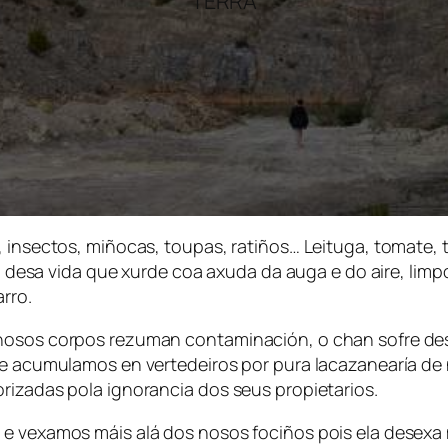
TERRA
, insectos, miñocas, toupas, ratiños… Leituga, tomate, 
da, desa vida que xurde coa axuda da auga e do aire, limp
rro.
 nosos corpos rezuman contaminación, o chan sofre des
ue acumulamos en vertedeiros por pura lacazanearía de 
rizadas pola ignorancia dos seus propietarios.
 e vexamos máis alá dos nosos fociños pois ela desexa 