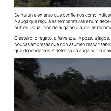
Se hai un elemento que confiemos como indicado
A auga que regula as temperaturas e humidece o 
outros. Dous litros de auga ao día, din as rec
O esteiro, o regato, a fervenza… A poza, a lagoa,
poucas empresas que non asumen responsabilida
que dependemos. A defensa da auga non é mái