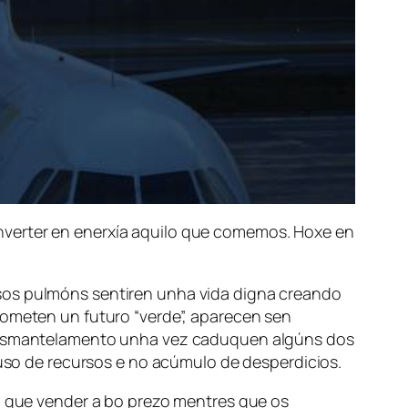
nverter en enerxía aquilo que comemos. Hoxe en
osos pulmóns sentiren unha vida digna creando
rometen un futuro “verde”, aparecen sen
u desmantelamento unha vez caduquen algúns dos
o de recursos e no acúmulo de desperdicios.
so que vender a bo prezo mentres que os