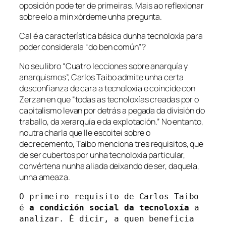
oposición pode ter de primeiras. Mais ao reflexionar
sobre elo a min xórdeme unha pregunta.
Cal é a característica básica dunha tecnoloxía para
poder considerala “do ben común”?
No seu libro “
Cuatro lecciones sobre anarquía y
anarquismos
”, Carlos Taibo admite unha certa
desconfianza de cara a tecnoloxía e coincide con
Zerzan en que “todas as tecnoloxías creadas por o
capitalismo levan por detrás a pegada da división do
traballo, da xerarquía e da explotación.” No entanto,
noutra charla que lle escoitei sobre o
decrecemento, Taibo menciona tres requisitos, que
de ser cubertos por unha tecnoloxía particular,
convértena nunha aliada deixando de ser, daquela,
unha ameaza.
O primeiro requisito de Carlos Taibo 
é 
a condición social da tecnoloxía
 a 
analizar. É dicir, a quen beneficia 