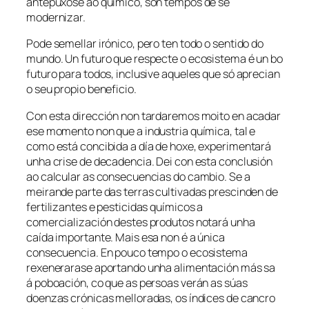
antepúxose ao químico, son tempos de se
modernizar.
Pode semellar irónico, pero ten todo o sentido do
mundo. Un futuro que respecte o ecosistema é un bo
futuro para todos, inclusive aqueles que só aprecian
o seu propio beneficio.
Con esta dirección non tardaremos moito en acadar
ese momento non que a industria química, tal e
como está concibida a día de hoxe, experimentará
unha crise de decadencia. Dei con esta conclusión
ao calcular as consecuencias do cambio. Se a
meirande parte das terras cultivadas prescinden de
fertilizantes e pesticidas químicos a
comercialización destes produtos notará unha
caída importante. Mais esa non é a única
consecuencia. En pouco tempo o ecosistema
rexenerarase aportando unha alimentación más sa
á poboación, co que as persoas verán as súas
doenzas crónicas melloradas, os índices de cancro