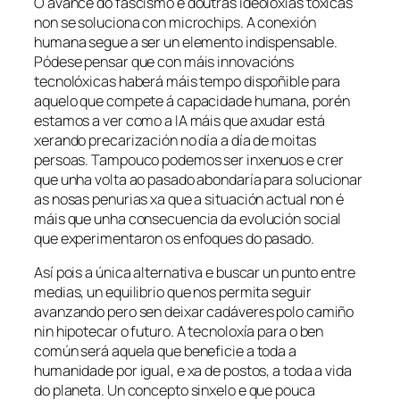
O avance do fascismo e doutras ideoloxías tóxicas
non se soluciona con microchips. A conexión
humana segue a ser un elemento indispensable.
Pódese pensar que con máis innovacións
tecnolóxicas haberá máis tempo dispoñible para
aquelo que compete á capacidade humana, porén
estamos a ver como a IA máis que axudar está
xerando precarización no día a día de moitas
persoas. Tampouco podemos ser inxenuos e crer
que unha volta ao pasado abondaría para solucionar
as nosas penurias xa que a situación actual non é
máis que unha consecuencia da evolución social
que experimentaron os enfoques do pasado.
Así pois a única alternativa e buscar un punto entre
medias, un equilibrio que nos permita seguir
avanzando pero sen deixar cadáveres polo camiño
nin hipotecar o futuro. A tecnoloxía para o ben
común será aquela que beneficie a toda a
humanidade por igual, e xa de postos, a toda a vida
do planeta. Un concepto sinxelo e que pouca