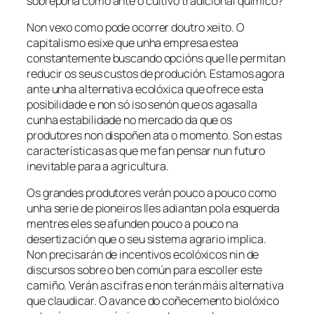
sobrepoña como ante o cultivo tradicional químico?
Non vexo como pode ocorrer doutro xeito. O
capitalismo esixe que unha empresa estea
constantemente buscando opcións que lle permitan
reducir os seus custos de produción. Estamos agora
ante unha alternativa ecolóxica que ofrece esta
posibilidade e non só iso senón que os agasalla
cunha estabilidade no mercado da que os
produtores non dispoñen ata o momento. Son estas
características as que me fan pensar nun futuro
inevitable para a agricultura.
Os grandes produtores verán pouco a pouco como
unha serie de pioneiros lles adiantan pola esquerda
mentres eles se afunden pouco a pouco na
desertización que o seu sistema agrario implica.
Non precisarán de incentivos ecolóxicos nin de
discursos sobre o ben común para escoller este
camiño. Verán as cifras e non terán máis alternativa
que claudicar. O avance do coñecemento biolóxico