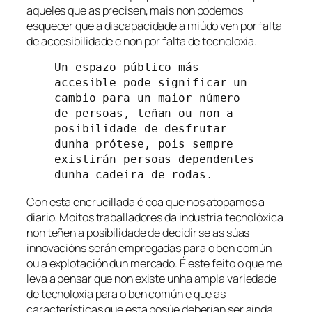
aqueles que as precisen, mais non podemos
esquecer que a discapacidade a miúdo ven por falta
de accesibilidade e non por falta de tecnoloxía.
Un espazo público más 
accesible pode significar un 
cambio para un maior número 
de persoas, teñan ou non a 
posibilidade de desfrutar 
dunha prótese, pois sempre 
existirán persoas dependentes 
dunha cadeira de rodas.  
Con esta encrucillada é coa que nos atopamos a
diario. Moitos traballadores da industria tecnolóxica
non teñen a posibilidade de decidir se as súas
innovacións serán empregadas para o ben común
ou a explotación dun mercado. É este feito o que me
leva a pensar que non existe unha ampla variedade
de tecnoloxía para o ben común e que as
características que esta posúe deberían ser aínda