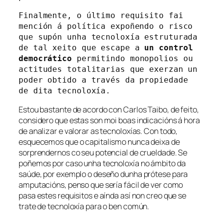
Finalmente, o último requisito fai 
mención á política expoñendo o risco 
que supón unha tecnoloxía estruturada 
de tal xeito que escape a 
un control 
democrático 
permitindo monopolios ou 
actitudes totalitarias que exerzan un 
poder obtido a través da propiedade 
de dita tecnoloxía.
Estou bastante de acordo con Carlos Taibo, de feito,
considero que estas son moi boas indicacións á hora
de analizar e valorar as tecnoloxías. Con todo,
esquecemos que o capitalismo nunca deixa de
sorprendernos co seu potencial de crueldade. Se
poñemos por caso unha tecnoloxía no ámbito da
saúde, por exemplo o deseño dunha prótese para
amputacións, penso que sería fácil de ver como
pasa estes requisitos e aínda así non creo que se
trate de tecnoloxía para o ben común.