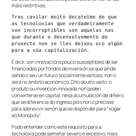
máis restritivas.
Tras cavilar moito decateime de que 
as tecnoloxías que verdadeiramente 
son incorruptibles son aquelas nas 
que durante o desenvolvemento do 
proxecto non se lles deixou oco algún 
para a súa capitalización. 
É dicir, son innovacións pouco susceptibles de ser
financiadas por fondos de inversión xa que aínda
sendo o seu un futuro socialmente exitoso, non o
será no ámbito económico. Dito doutro xeito. o
produto ou invención innovada non poden
converterse en capital, nesa acumulación de diñeiro
que se diferencia do ingreso pois non o precisas
para sobrevivir senón que se dispón del para “xogar
ao Monopoly”.
Podo entender como este requisito para a
tecnoloxía pode semellar severo e excesivo, mais