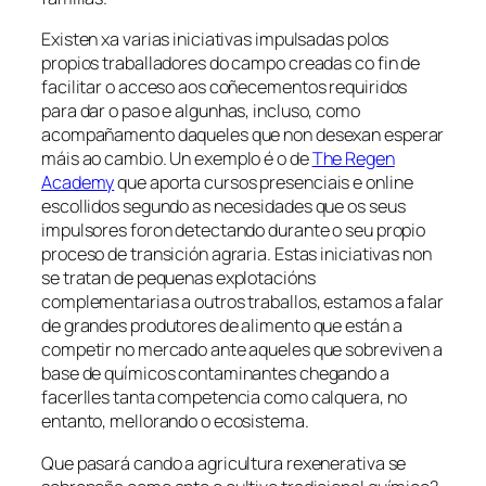
Existen xa varias iniciativas impulsadas polos
propios traballadores do campo creadas co fin de
facilitar o acceso aos coñecementos requiridos
para dar o paso e algunhas, incluso, como
acompañamento daqueles que non desexan esperar
máis ao cambio. Un exemplo é o de
The Regen
Academy
que aporta cursos presenciais e online
escollidos segundo as necesidades que os seus
impulsores foron detectando durante o seu propio
proceso de transición agraria. Estas iniciativas non
se tratan de pequenas explotacións
complementarias a outros traballos, estamos a falar
de grandes produtores de alimento que están a
competir no mercado ante aqueles que sobreviven a
base de químicos contaminantes chegando a
facerlles tanta competencia como calquera, no
entanto, mellorando o ecosistema.
Que pasará cando a agricultura rexenerativa se