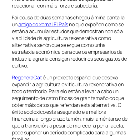
reaccionar con máis forza e sabedoría.
Fai cousa de dúas semanas chegou á miña pantalla
un
artigo do xornal El País
no que expoñen como se
están a acumular estudos que demostran non só a
viabilidade da agricultura rexenerativa como
alternativa senón que se ergue como unha
estratexia económica para que os empresarios da
industria agraria consigan reducir os seus gastos de
cultivo.
RegeneraCat
é un proxecto español que desexa
expandir a agricultura e viticultura rexenerativa en
todo o territorio. Para elo están a levar a cabo un
seguimento de catro fincas de gran tamaño co que
obter máis datos que refendan esta alternativa. O
éxito ecolóxico está asegurado e a mellora
financeira a longo prazo tamén, mais laméntanse de
que a transición, a pesar de merecer a pena facela,
pode supoñer un período complicado para algunhas
familias.