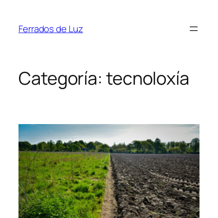
Saltar
ao
Ferrados de Luz
contido
Categoría:
tecnoloxía