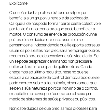
Explícome.
O deseño dunha prótese trátase de algo que
beneficia a un grupo vulnerable da sociedade.
Calquera de nós pode formar parte deste colectivo e
por tanto é unha tecnoloxía que pode beneficiar a
moitos. O consumo de enerxía da produción dunha
prótese é sen dúbida un custo asumible se
pensamos na independencia que lle aporta aos seus
usuarios pois estes non precisarán empregar outros
recursos á hora de desenvolver a súa vida diaria. Se
un se pode desprazar camiñando non precisará
coller un taxi para un par de quilómetros. Cando
chegamos ao último requisito, nese no que se
estuda a capacidade de control democrático que se
pode exercer sobre a tecnoloxía, observamos, que
se ben a súa natureza política non impide o control,
o capitalismo consegue facerse con el sexa por
medio de sistemas de saúde privados ou públicos.
Non cabe dúbida de que precisamos próteses para