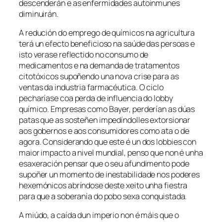
descenderán e as enfermidades autoinmunes
diminuirán.
A redución do emprego de químicos na agricultura
terá un efecto beneficioso na saúde das persoas e
isto verase reflectido no consumo de
medicamentos e na demanda de tratamentos
citotóxicos supoñendo una nova crise para as
ventas da industria farmacéutica. O ciclo
pecharíase coa perda de influencia do
lobby
químico. Empresas como Bayer, perderían as dúas
patas que as sosteñen impedíndolles extorsionar
aos gobernos e aos consumidores como ata o de
agora. Considerando que este é un dos
lobbies
con
maior impacto a nivel mundial, penso que non é unha
esaxeración pensar que o seu afundimento pode
supoñer un momento de inestabilidade nos poderes
hexemónicos abríndose deste xeito unha fiestra
para que a soberanía do pobo sexa conquistada.
A miúdo, a caída dun imperio non é máis que o