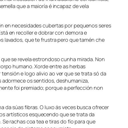
emella que a maioría é incapaz de vela
 nin en necesidades cubertas por pequenos seres
stá en recoller e dobrar con demora e
os lavados, que te frustra pero que tamén che
o que se revela estrondoso cunha mirada. Non
o corpo humano. Xorde entre as herbas
nsión e logo alivio ao ver que se trata só da
ois adormece os sentidos, deshumaniza,
mente foi premiado; porque a perfección non
a da súas fibras. O luxo ás veces busca ofrecer
s artísticos esquecendo que se trata da
 Se rachas coa tea e tiras do fío para que