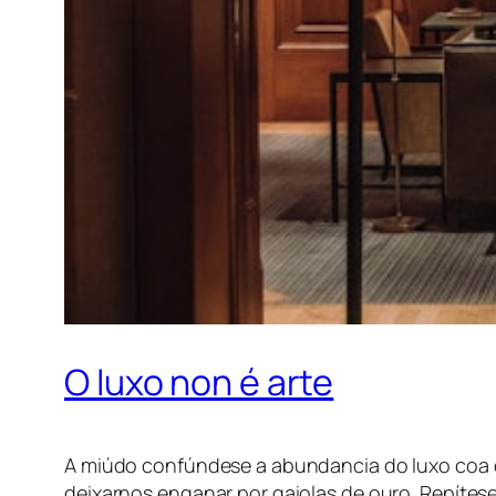
O luxo non é arte
A miúdo confúndese a abundancia do luxo coa c
deixarnos enganar por gaiolas de ouro. Repítes