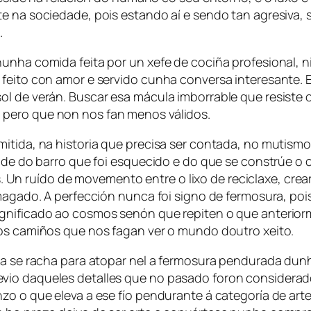
e na sociedade, pois estando aí e sendo tan agresiva, s
.
nunha comida feita por un xefe de cociña profesional,
feito con amor e servido cunha conversa interesante. E
ol de verán. Buscar esa mácula imborrable que resiste 
pero que non nos fan menos válidos.
mitida, na historia que precisa ser contada, no mutism
idade do barro que foi esquecido e do que se constrúe 
ruído de movemento entre o lixo de reciclaxe, crear te
esmagado. A perfección nunca foi signo de fermosura, p
ignificado ao cosmos senón que repiten o que anterior
vos camiños que nos fagan ver o mundo doutro xeito.
ía se racha para atopar nel a fermosura pendurada dunh
vio daqueles detalles que no pasado foron considerado
o o que eleva a ese fío pendurante á categoría de arte.