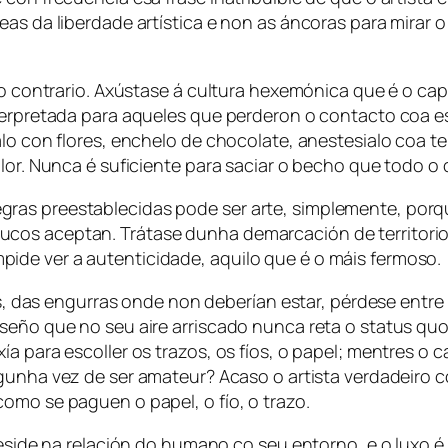
eas da liberdade artística e non as áncoras para mirar
é o contrario. Axústase á cultura hexemónica que é o ca
nterpretada para aqueles que perderon o contacto coa
alo con flores, enchelo de chocolate, anestesialo coa t
llor. Nunca é suficiente para saciar o becho que todo 
ras preestablecidas pode ser arte, simplemente, porqu
cos aceptan. Trátase dunha demarcación de territorio 
ide ver a autenticidade, aquilo que é o máis fermoso.
tas, das engurras onde non deberían estar, pérdese entre 
eseño que no seu aire arriscado nunca reta o status qu
 para escoller os trazos, os fíos, o papel; mentres o car
algunha vez de ser amateur? Acaso o artista verdadeiro 
omo se paguen o papel, o fío, o trazo.
 reside na relación do humano co seu entorno, e o luxo 