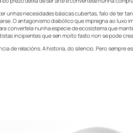
a bo prezo deixa de ser arte e convértese nunha compr
ter unhas necesidades básicas cubertas, falo de ter t
carse. O antagonismo diabólico que impregna ao luxo 
ra convertela nunha especie de ecosistema que manteña
rtistas incipientes que sen moito fasto non se pode crea
ia de relacións. A historia, do silencio. Pero sempre 