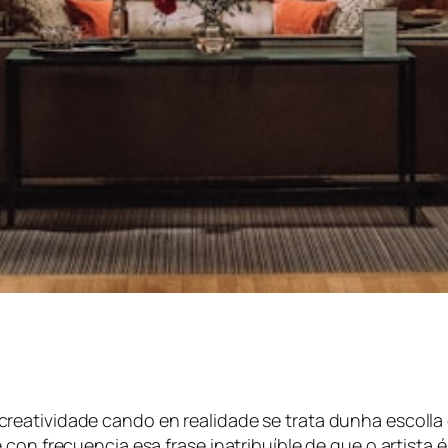
reatividade cando en realidade se trata dunha escoll
e con frecuencia esa frase
inatribuíble
de que
o artista