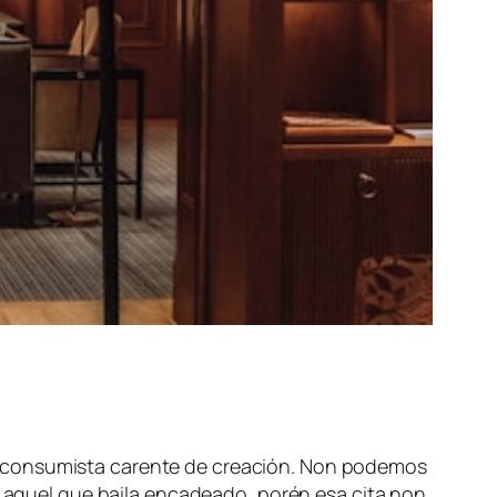
a consumista carente de creación. Non podemos
 é aquel que baila encadeado
, porén esa cita non