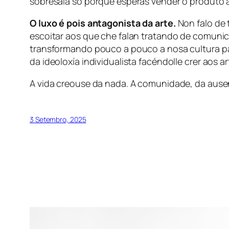
sobresaia só porque esperas vender o produto 
O luxo é pois antagonista da arte.
Non falo de 
escoitar aos que che falan tratando de comuni
transformando pouco a pouco a nosa cultura pa
da ideoloxía individualista facéndolle crer aos a
A vida creouse da nada. A comunidade, da ausenc
3 Setembro, 2025