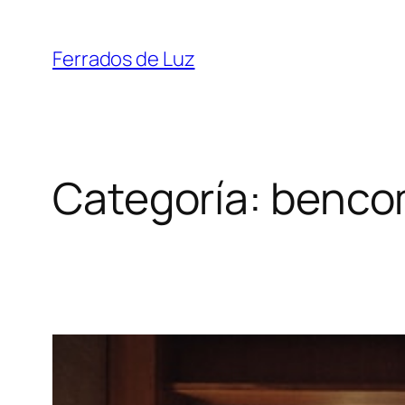
Saltar
ao
Ferrados de Luz
contido
Categoría:
benco