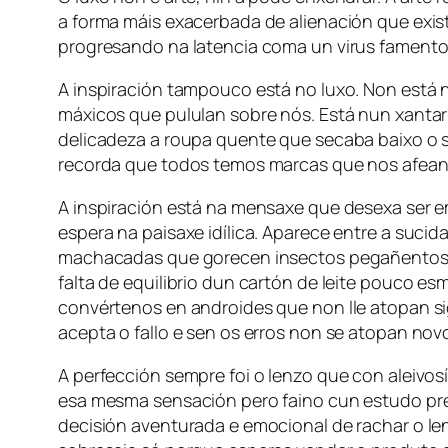
a forma máis exacerbada de alienación que exist
progresando na latencia coma un virus famento
A inspiración tampouco está no luxo. Non está 
máxicos que pululan sobre nós. Está nun xantar 
delicadeza a roupa quente que secaba baixo o s
recorda que todos temos marcas que nos afean 
A inspiración está na mensaxe que desexa ser e
espera na paisaxe idílica. Aparece entre a suc
machacadas que gorecen insectos pegañentos. Un 
falta de equilibrio dun cartón de leite pouco 
convértenos en androides que non lle atopan s
acepta o fallo e sen os erros non se atopan no
A perfección sempre foi o lenzo que con aleivos
esa mesma sensación pero faino cun estudo pre
decisión aventurada e emocional de rachar o lenz