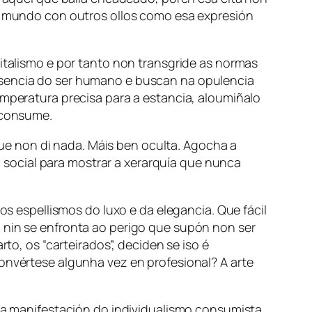
 o mundo con outros ollos como esa expresión
pitalismo e por tanto non transgride as normas
 esencia do ser humano e buscan na opulencia
emperatura precisa para a estancia, aloumiñalo
o consume.
e non di nada. Máis ben oculta. Agocha a
social para mostrar a xerarquía que nunca
os espellismos do luxo e da elegancia. Que fácil
o nin se enfronta ao perigo que supón non ser
to, os “carteirados”, deciden se iso é
convértese algunha vez en profesional? A arte
é a manifestación do individualismo consumista,