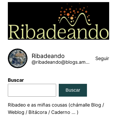
Saltar
ao
contido
Ribadeando
Seguir
@ribadeando@blogs.amarinha.gal
Buscar
Buscar
Ribadeo e as miñas cousas (chámalle Blog /
Weblog / Bitácora / Caderno … )