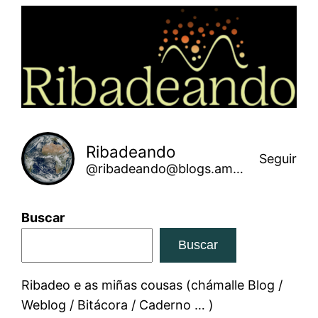
Saltar
ao
contido
Ribadeando
Seguir
@ribadeando@blogs.amarinha.gal
Buscar
Buscar
Ribadeo e as miñas cousas (chámalle Blog /
Weblog / Bitácora / Caderno … )