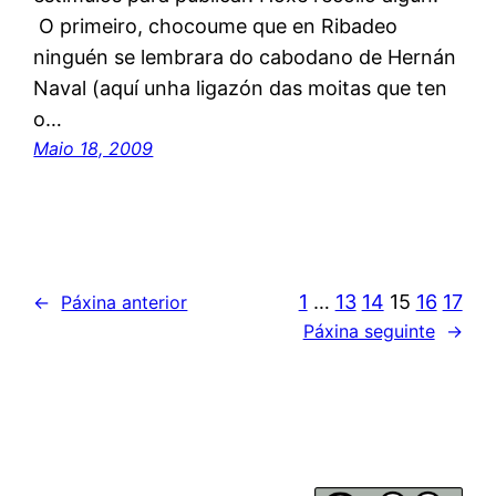
O primeiro, chocoume que en Ribadeo
ninguén se lembrara do cabodano de Hernán
Naval (aquí unha ligazón das moitas que ten
o…
Maio 18, 2009
1
…
13
14
15
16
17
←
Páxina anterior
Páxina seguinte
→