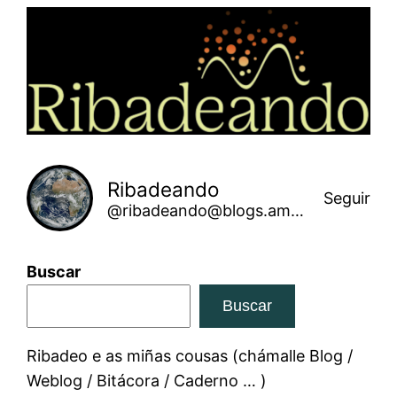
Saltar
ao
contido
Ribadeando
Seguir
@ribadeando@blogs.amarinha.gal
Buscar
Buscar
Ribadeo e as miñas cousas (chámalle Blog /
Weblog / Bitácora / Caderno … )