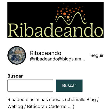
Saltar
ao
contido
Ribadeando
Seguir
@ribadeando@blogs.amarinha.gal
Buscar
Buscar
Ribadeo e as miñas cousas (chámalle Blog /
Weblog / Bitácora / Caderno … )