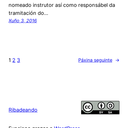
nomeado instrutor así como responsábel da
tramitación do…
Xuño 3, 2016
1
2
3
Páxina seguinte
→
Ribadeando