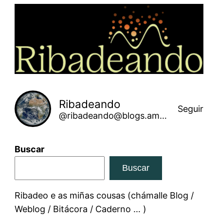
Saltar
ao
contido
Ribadeando
Seguir
@ribadeando@blogs.amarinha.gal
Buscar
Buscar
Ribadeo e as miñas cousas (chámalle Blog /
Weblog / Bitácora / Caderno … )