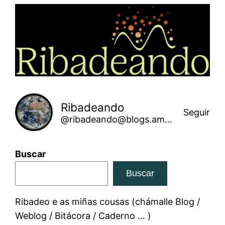
Saltar
ao
contido
Ribadeando
Seguir
@ribadeando@blogs.amarinha.gal
Buscar
Buscar
Ribadeo e as miñas cousas (chámalle Blog /
Weblog / Bitácora / Caderno … )