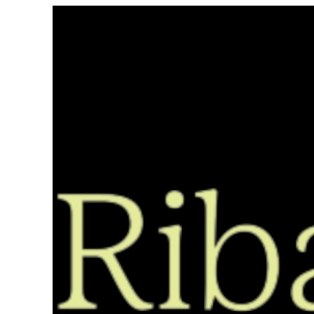
Saltar
ao
contido