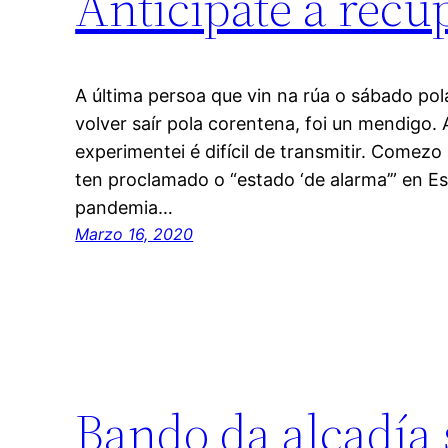
Anticípate á recu
A última persoa que vin na rúa o sábado po
volver saír pola corentena, foi un mendigo
experimentei é difícil de transmitir. Comezo 
ten proclamado o “estado ‘de alarma’” en Es
pandemia…
Marzo 16, 2020
Bando da alcadía