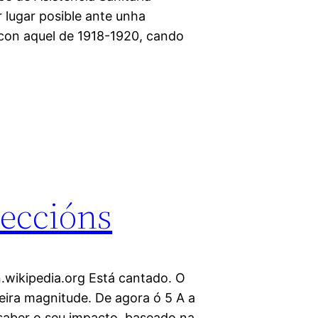
r lugar posible ante unha
 con aquel de 1918-1920, cando
leccións
n.wikipedia.org Está cantado. O
meira magnitude. De agora ó 5 A a
saber o seu impacto, baseado na