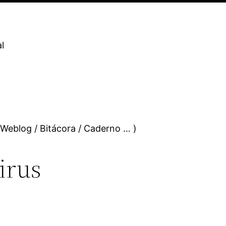
l
 Weblog / Bitácora / Caderno … )
irus