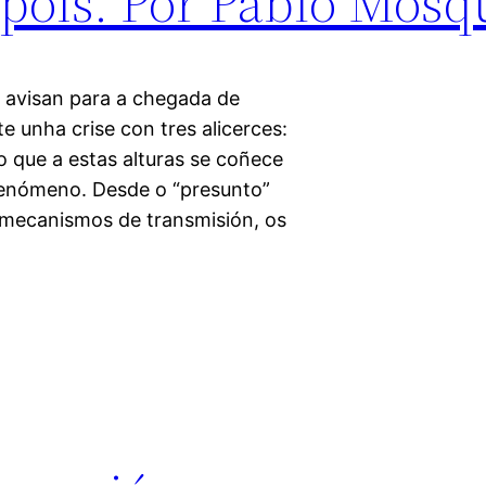
spois. Por Pablo Mosq
s avisan para a chegada de
e unha crise con tres alicerces:
que a estas alturas se coñece
fenómeno. Desde o “presunto”
s mecanismos de transmisión, os