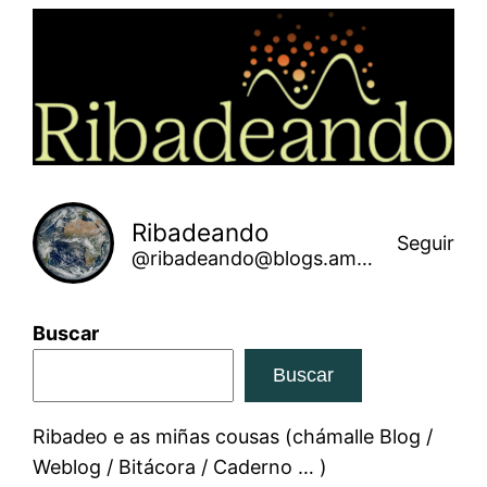
Saltar
ao
contido
Ribadeando
Seguir
@ribadeando@blogs.amarinha.gal
Buscar
Buscar
Ribadeo e as miñas cousas (chámalle Blog /
Weblog / Bitácora / Caderno … )