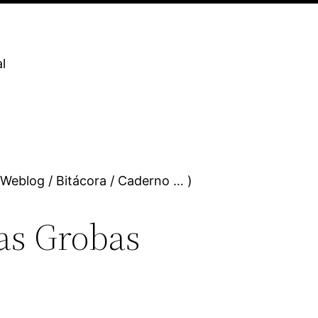
l
 Weblog / Bitácora / Caderno … )
das Grobas