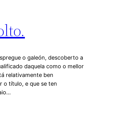
lto.
espregue o galeón, descoberto a
alificado daquela como o mellor
á relativamente ben
o título, e que se ten
aio…