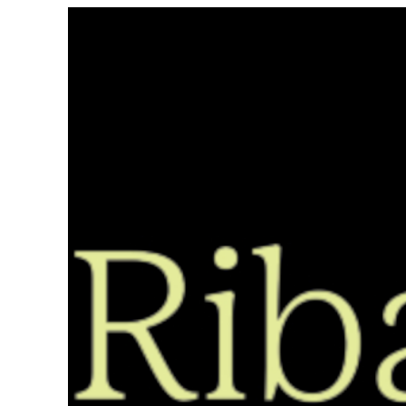
Saltar
ao
contido