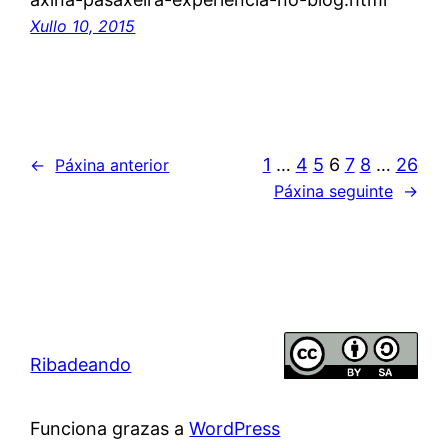
Xullo 10, 2015
1
…
4
5
6
7
8
…
26
←
Páxina anterior
Páxina seguinte
→
Ribadeando
Funciona grazas a
WordPress