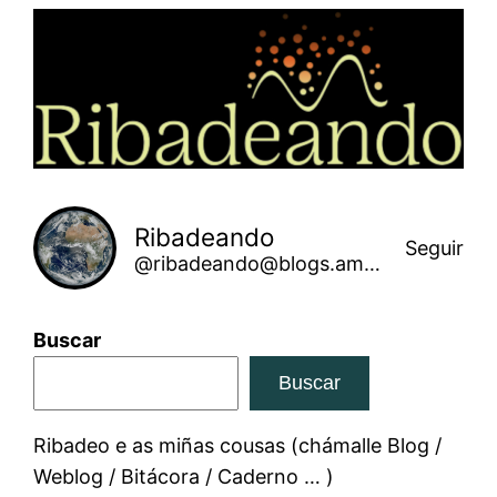
Saltar
ao
contido
Ribadeando
Seguir
@ribadeando@blogs.amarinha.gal
Buscar
Buscar
Ribadeo e as miñas cousas (chámalle Blog /
Weblog / Bitácora / Caderno … )