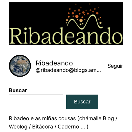
Saltar
ao
contido
Ribadeando
Seguir
@ribadeando@blogs.amarinha.gal
Buscar
Buscar
Ribadeo e as miñas cousas (chámalle Blog /
Weblog / Bitácora / Caderno … )