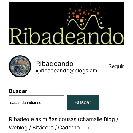
Saltar
ao
contido
Ribadeando
Seguir
@ribadeando@blogs.amarinha.gal
Buscar
Buscar
Ribadeo e as miñas cousas (chámalle Blog /
Weblog / Bitácora / Caderno … )