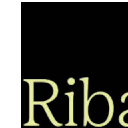
Saltar
ao
contido