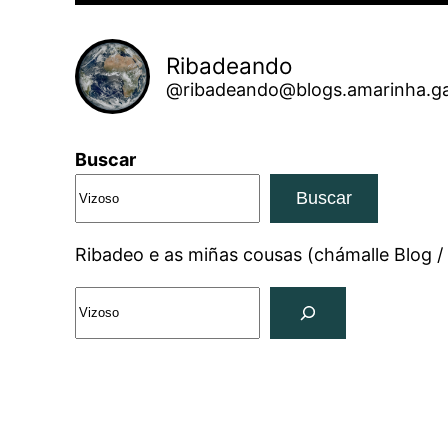
Ribadeando
@ribadeando@blogs.amarinha.ga
Buscar
Buscar
Ribadeo e as miñas cousas (chámalle Blog /
Search