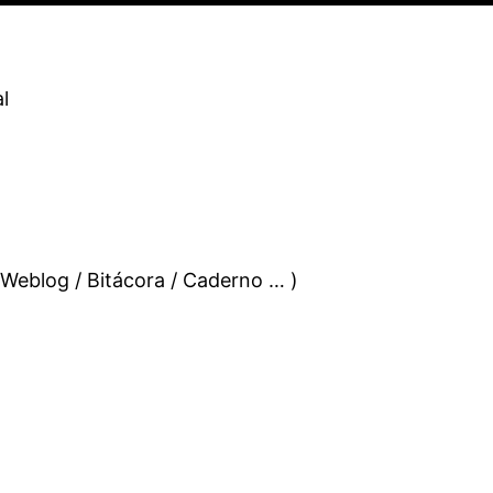
l
 Weblog / Bitácora / Caderno … )