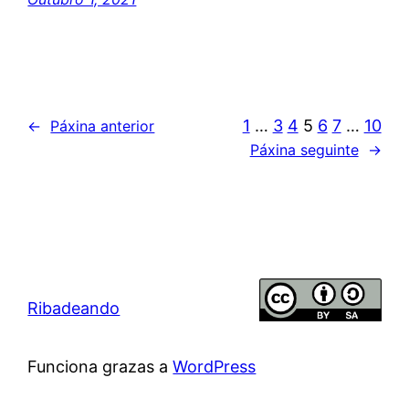
1
…
3
4
5
6
7
…
10
←
Páxina anterior
Páxina seguinte
→
Ribadeando
Funciona grazas a
WordPress