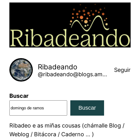
Saltar
ao
contido
Ribadeando
Seguir
@ribadeando@blogs.amarinha.gal
Buscar
Buscar
Ribadeo e as miñas cousas (chámalle Blog /
Weblog / Bitácora / Caderno … )