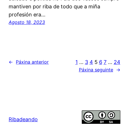
mantiven por riba de todo que a miña
profesión era…
Agosto 18, 2023
1
…
3
4
5
6
7
…
24
←
Páxina anterior
Páxina seguinte
→
Ribadeando