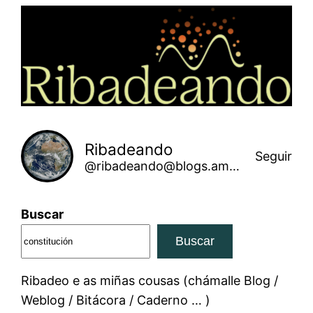
Saltar
ao
contido
Ribadeando
Seguir
@ribadeando@blogs.amarinha.gal
Buscar
Buscar
Ribadeo e as miñas cousas (chámalle Blog /
Weblog / Bitácora / Caderno … )