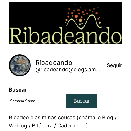
Saltar
ao
contido
Ribadeando
Seguir
@ribadeando@blogs.amarinha.gal
Buscar
Buscar
Ribadeo e as miñas cousas (chámalle Blog /
Weblog / Bitácora / Caderno … )