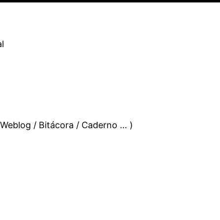
l
 Weblog / Bitácora / Caderno … )