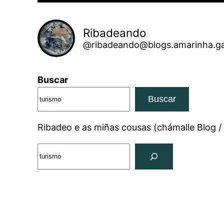
Ribadeando
@ribadeando@blogs.amarinha.ga
Buscar
Buscar
Ribadeo e as miñas cousas (chámalle Blog /
Search