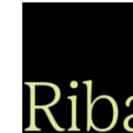
Saltar
ao
contido