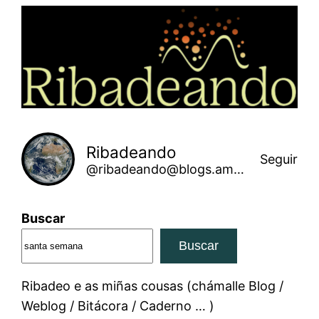
Saltar
ao
contido
Ribadeando
Seguir
@ribadeando@blogs.amarinha.gal
Buscar
Buscar
Ribadeo e as miñas cousas (chámalle Blog /
Weblog / Bitácora / Caderno … )