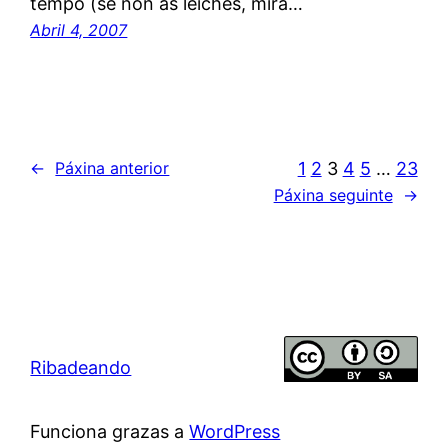
tempo (se non as leíches, mira…
Abril 4, 2007
1
2
3
4
5
…
23
←
Páxina anterior
Páxina seguinte
→
Ribadeando
Funciona grazas a
WordPress