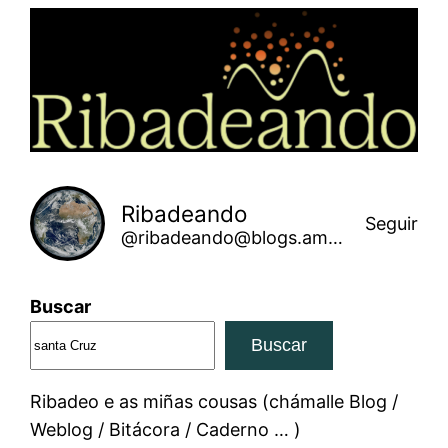
Saltar
ao
contido
Ribadeando
Seguir
@ribadeando@blogs.amarinha.gal
Buscar
Buscar
Ribadeo e as miñas cousas (chámalle Blog /
Weblog / Bitácora / Caderno … )