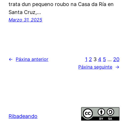
trata dun pequeno roubo na Casa da Ría en
Santa Cruz,…
Marzo 31, 2025
1
2
3
4
5
…
20
←
Páxina anterior
Páxina seguinte
→
Ribadeando