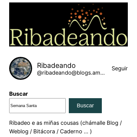
Saltar
ao
contido
Ribadeando
Seguir
@ribadeando@blogs.amarinha.gal
Buscar
Buscar
Ribadeo e as miñas cousas (chámalle Blog /
Weblog / Bitácora / Caderno … )