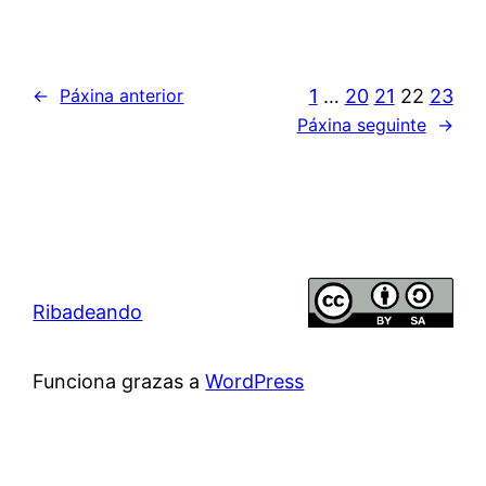
1
…
20
21
22
23
←
Páxina anterior
Páxina seguinte
→
Ribadeando
Funciona grazas a
WordPress