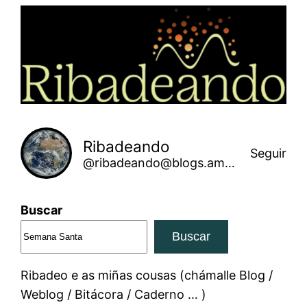
Saltar
ao
contido
Ribadeando
Seguir
@ribadeando@blogs.amarinha.gal
Buscar
Buscar
Ribadeo e as miñas cousas (chámalle Blog /
Weblog / Bitácora / Caderno … )