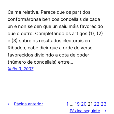
Calma relativa. Parece que os partidos
conformáronse ben cos concellais de cada
un e non se oen que un saíu máis favorecido
que o outro. Completando os artigos (1), (2)
e (3) sobre os resultados electorais en
Ribadeo, cabe dicir que a orde de verse
favorecidos dividindo a cota de poder
(número de concellais) entre…
Xuño 3, 2007
1
…
19
20
21
22
23
←
Páxina anterior
Páxina seguinte
→