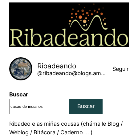
Saltar
ao
contido
Ribadeando
Seguir
@ribadeando@blogs.amarinha.gal
Buscar
Buscar
Ribadeo e as miñas cousas (chámalle Blog /
Weblog / Bitácora / Caderno … )