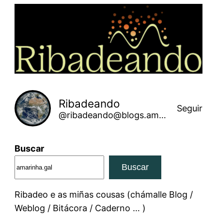
Saltar
ao
contido
Ribadeando
Seguir
@ribadeando@blogs.amarinha.gal
Buscar
Buscar
Ribadeo e as miñas cousas (chámalle Blog /
Weblog / Bitácora / Caderno … )