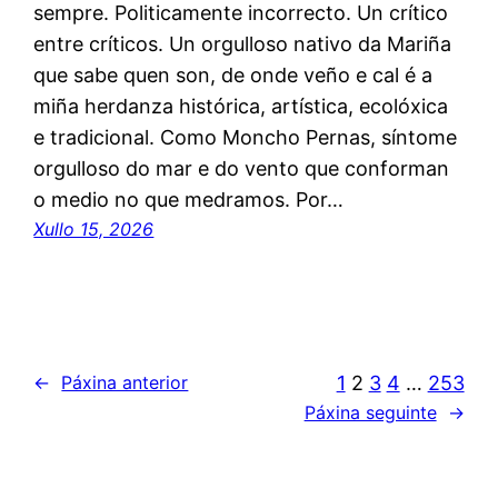
sempre. Politicamente incorrecto. Un crítico
entre críticos. Un orgulloso nativo da Mariña
que sabe quen son, de onde veño e cal é a
miña herdanza histórica, artística, ecolóxica
e tradicional. Como Moncho Pernas, síntome
orgulloso do mar e do vento que conforman
o medio no que medramos. Por…
Xullo 15, 2026
1
2
3
4
…
253
←
Páxina anterior
Páxina seguinte
→