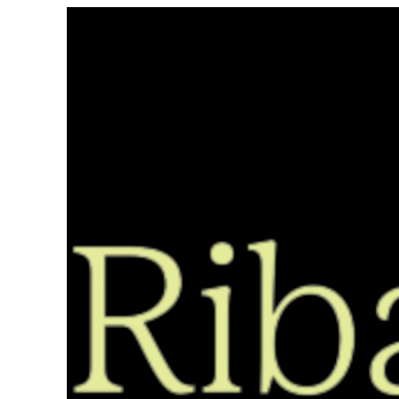
Saltar
ao
contido