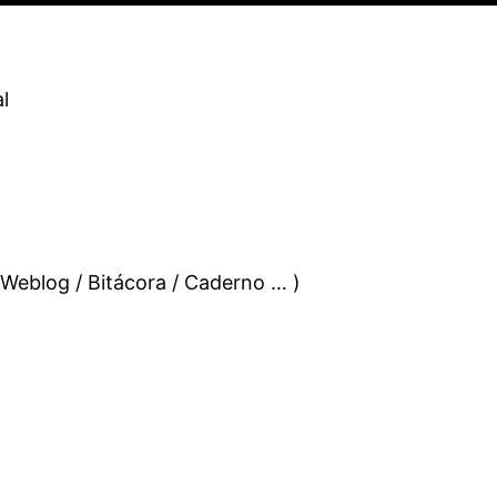
l
 Weblog / Bitácora / Caderno … )