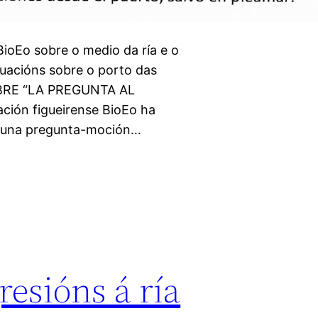
BioEo sobre o medio da ría e o
uacións sobre o porto das
OBRE “LA PREGUNTA AL
ón figueirense BioEo ha
l una pregunta-moción…
resións á ría