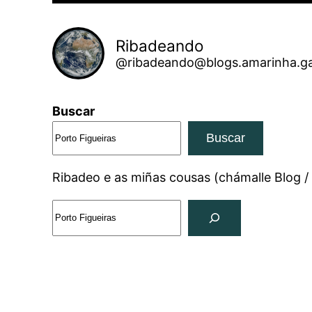
Ribadeando
@ribadeando@blogs.amarinha.ga
Buscar
Buscar
Ribadeo e as miñas cousas (chámalle Blog /
Search