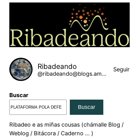
Saltar
ao
contido
Ribadeando
Seguir
@ribadeando@blogs.amarinha.gal
Buscar
Buscar
Ribadeo e as miñas cousas (chámalle Blog /
Weblog / Bitácora / Caderno … )