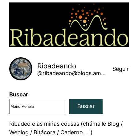
Saltar
ao
contido
Ribadeando
Seguir
@ribadeando@blogs.amarinha.gal
Buscar
Buscar
Ribadeo e as miñas cousas (chámalle Blog /
Weblog / Bitácora / Caderno … )