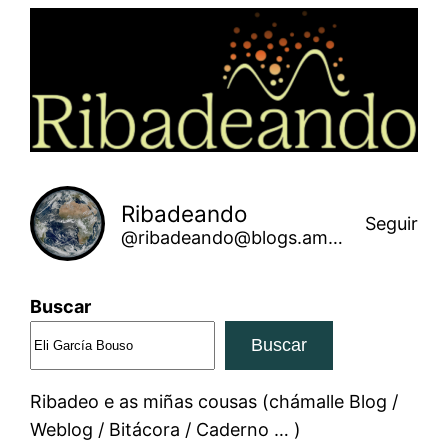
Saltar
ao
contido
Ribadeando
Seguir
@ribadeando@blogs.amarinha.gal
Buscar
Buscar
Ribadeo e as miñas cousas (chámalle Blog /
Weblog / Bitácora / Caderno … )