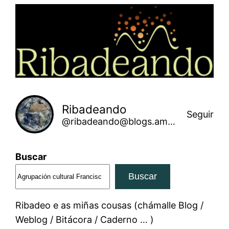
Saltar
ao
contido
Ribadeando
Seguir
@ribadeando@blogs.amarinha.gal
Buscar
Buscar
Ribadeo e as miñas cousas (chámalle Blog /
Weblog / Bitácora / Caderno … )