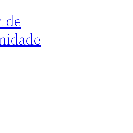
a de
anidade