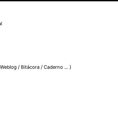
l
 Weblog / Bitácora / Caderno … )