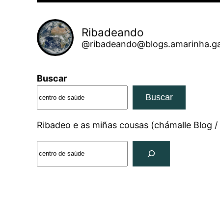
Ribadeando
@ribadeando@blogs.amarinha.ga
Buscar
Buscar
Ribadeo e as miñas cousas (chámalle Blog /
Search