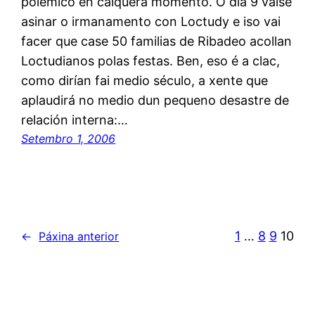
polémico en calquera momento. O día 9 váise
asinar o irmanamento con Loctudy e iso vai
facer que case 50 familias de Ribadeo acollan
Loctudianos polas festas. Ben, eso é a clac,
como dirían fai medio século, a xente que
aplaudirá no medio dun pequeno desastre de
relación interna:…
Setembro 1, 2006
1
…
8
9
10
←
Páxina anterior