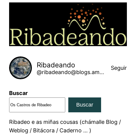
Saltar
ao
contido
Ribadeando
Seguir
@ribadeando@blogs.amarinha.gal
Buscar
Buscar
Ribadeo e as miñas cousas (chámalle Blog /
Weblog / Bitácora / Caderno … )