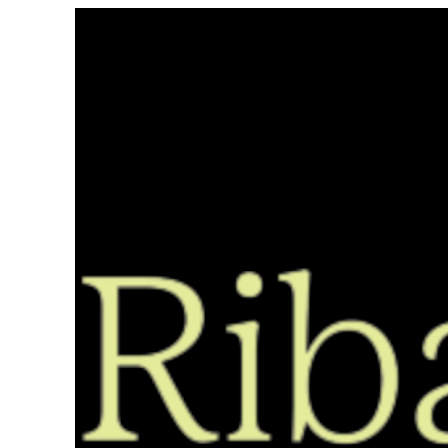
Saltar
ao
contido