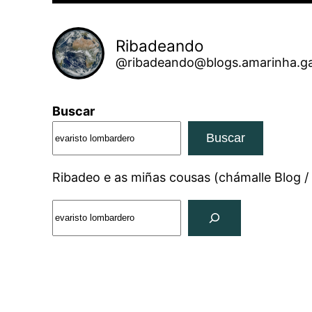
Ribadeando
@ribadeando@blogs.amarinha.ga
Buscar
Buscar
Ribadeo e as miñas cousas (chámalle Blog /
Search