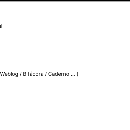
l
 Weblog / Bitácora / Caderno … )