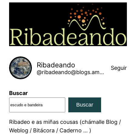
Saltar
ao
contido
Ribadeando
Seguir
@ribadeando@blogs.amarinha.gal
Buscar
Buscar
Ribadeo e as miñas cousas (chámalle Blog /
Weblog / Bitácora / Caderno … )