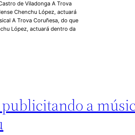
Castro de Viladonga A Trova
dense Chenchu López, actuará
sical A Trova Coruñesa, do que
nchu López, actuará dentro da
 publicitando a músi
u