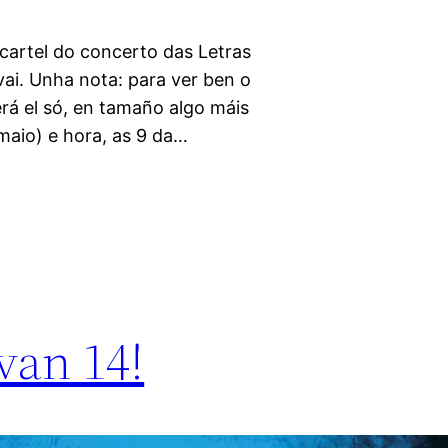
cartel do concerto das Letras
ai. Unha nota: para ver ben o
cerá el só, en tamaño algo máis
e maio) e hora, as 9 da…
van 14!