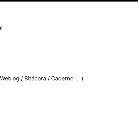
l
 Weblog / Bitácora / Caderno … )