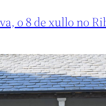
a, o 8 de xullo no R