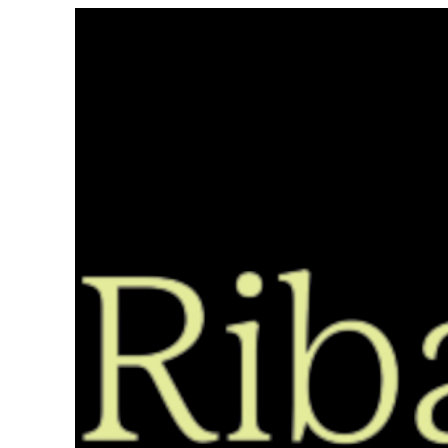
Saltar
ao
contido