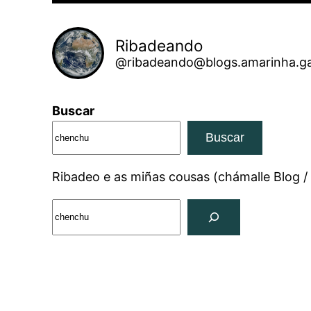
Ribadeando
@ribadeando@blogs.amarinha.ga
Buscar
Buscar
Ribadeo e as miñas cousas (chámalle Blog /
Search