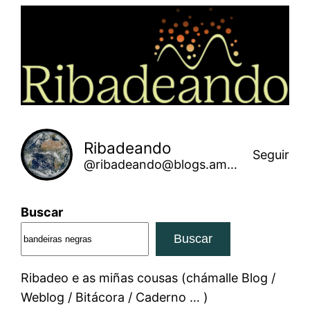
Saltar
ao
contido
Ribadeando
Seguir
@ribadeando@blogs.amarinha.gal
Buscar
Buscar
Ribadeo e as miñas cousas (chámalle Blog /
Weblog / Bitácora / Caderno … )