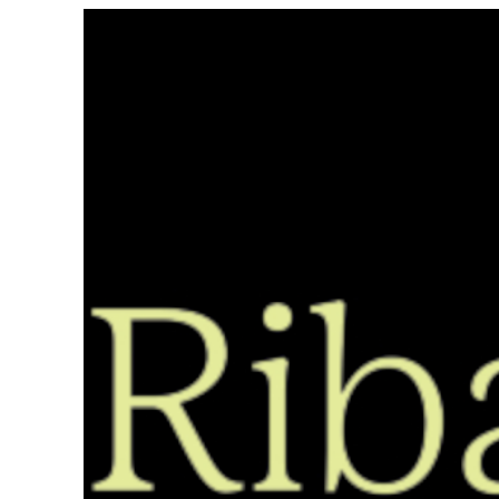
Saltar
ao
contido