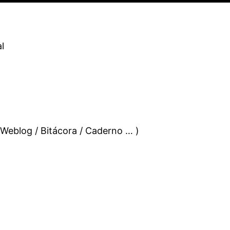
l
 Weblog / Bitácora / Caderno … )