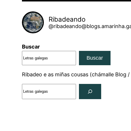
Ribadeando
@ribadeando@blogs.amarinha.ga
Buscar
Buscar
Ribadeo e as miñas cousas (chámalle Blog /
Search