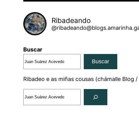
Ribadeando
@ribadeando@blogs.amarinha.ga
Buscar
Buscar
Ribadeo e as miñas cousas (chámalle Blog /
Search