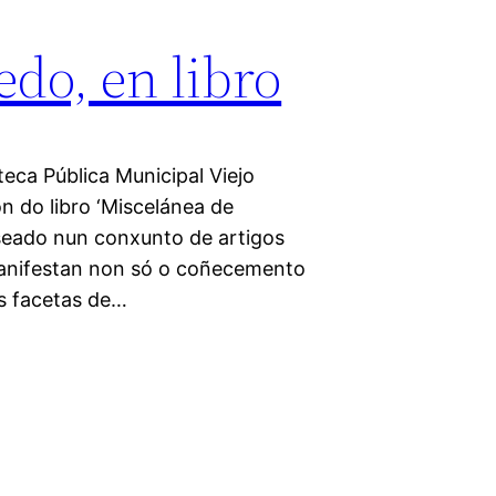
do, en libro
teca Pública Municipal Viejo
n do libro ‘Miscelánea de
seado nun conxunto de artigos
manifestan non só o coñecemento
s facetas de…