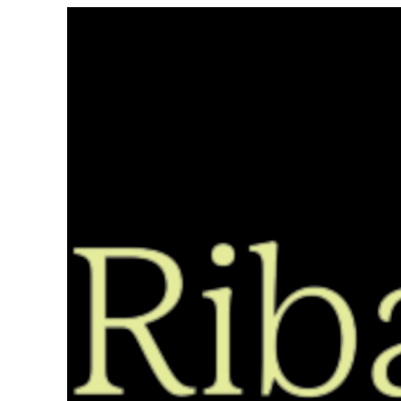
Saltar
ao
contido