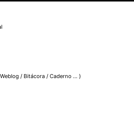
l
 Weblog / Bitácora / Caderno … )