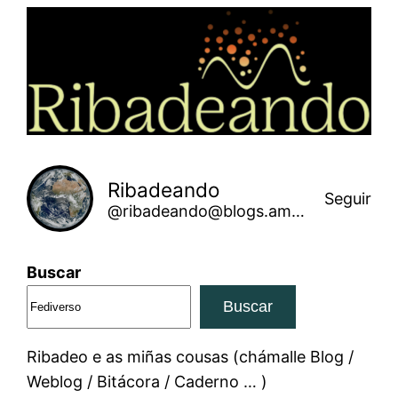
Saltar
ao
contido
Ribadeando
Seguir
@ribadeando@blogs.amarinha.gal
Buscar
Buscar
Ribadeo e as miñas cousas (chámalle Blog /
Weblog / Bitácora / Caderno … )