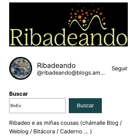
Saltar
ao
contido
Ribadeando
Seguir
@ribadeando@blogs.amarinha.gal
Buscar
Buscar
Ribadeo e as miñas cousas (chámalle Blog /
Weblog / Bitácora / Caderno … )