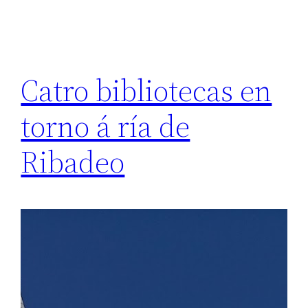
Catro bibliotecas en
torno á ría de
Ribadeo