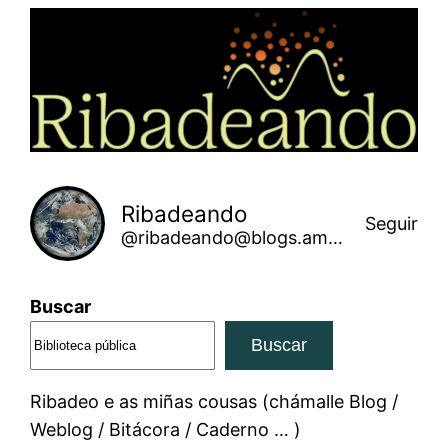
Saltar
ao
contido
Ribadeando
Seguir
@ribadeando@blogs.amarinha.gal
Buscar
Buscar
Ribadeo e as miñas cousas (chámalle Blog /
Weblog / Bitácora / Caderno … )