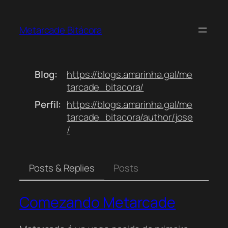
Saltar
ao
Metarcade Bitácora
contido
Blog
https://
blogs.amarinha.gal/me
tarcade_b
itacora/
Perfil
https://
blogs.amarinha.gal/me
tarcade_b
itacora/author/jose
/
Posts & Replies
Posts
Comezando Metarcade