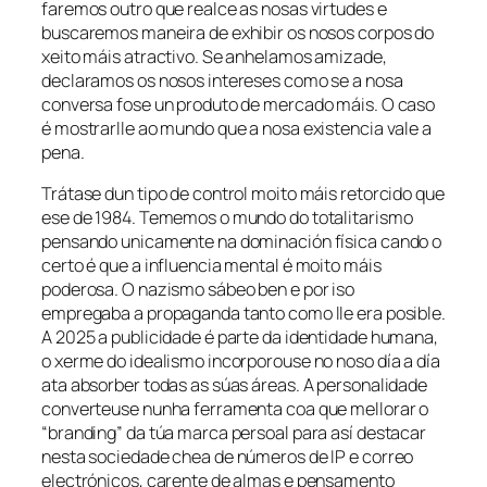
faremos outro que realce as nosas virtudes e
buscaremos maneira de exhibir os nosos corpos do
xeito máis atractivo. Se anhelamos amizade,
declaramos os nosos intereses como se a nosa
conversa fose un produto de mercado máis. O caso
é mostrarlle ao mundo que a nosa existencia vale a
pena.
Trátase dun tipo de control moito máis retorcido que
ese de 1984. Tememos o mundo do totalitarismo
pensando unicamente na dominación física cando o
certo é que a influencia mental é moito máis
poderosa. O nazismo sábeo ben e por iso
empregaba a propaganda tanto como lle era posible.
A 2025 a publicidade é parte da identidade humana,
o xerme do idealismo incorporouse no noso día a día
ata absorber todas as súas áreas. A personalidade
converteuse nunha ferramenta coa que mellorar o
“branding” da túa marca persoal para así destacar
nesta sociedade chea de números de IP e correo
electrónicos, carente de almas e pensamento