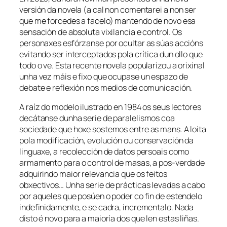
versión da novela (a cal non comentarei a non ser
que me forcedes a facelo) mantendo de novo esa
sensación de absoluta vixilancia e control. Os
personaxes esfórzanse por ocultar as súas accións
evitando ser interceptados pola crítica dun ollo que
todo o ve. Esta recente novela popularizou a orixinal
unha vez máis e fixo que ocupase un espazo de
debate e reflexión nos medios de comunicación.
A raíz do modelo ilustrado en 1984 os seus lectores
decátanse dunha serie de paralelismos coa
sociedade que hoxe sostemos entre as mans. A loita
pola modificación, evolución ou conservación da
linguaxe, a recolección de datos persoais como
armamento para o control de masas, a pos-verdade
adquirindo maior relevancia que os feitos
obxectivos… Unha serie de prácticas levadas a cabo
por aqueles que posúen o poder co fin de estendelo
indefinidamente, e se cadra, incrementalo. Nada
disto é novo para a maioría dos que len estas liñas.