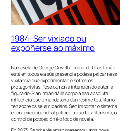
1984-Ser vixiado ou
expoñerse ao máximo
Na novela de George Orwell a imaxe do Gran Irmán
está en todos e a súa presencia pódese palpar nesa
vixilancia que experimentan e sofren os
protagonistas. Fose ou non a intención do autor, a
figura do Gran Irmán dálle corpo a esa absoluta
influencia que o mandatario dun réxime totalitario
ten sobre os seus cidadáns. Sen importar o sistema
económico ou o ideal político tras o totalitarismo, o
control da poboación é o foco da novela.
En 2023, Sandra Newman presentou unha nova