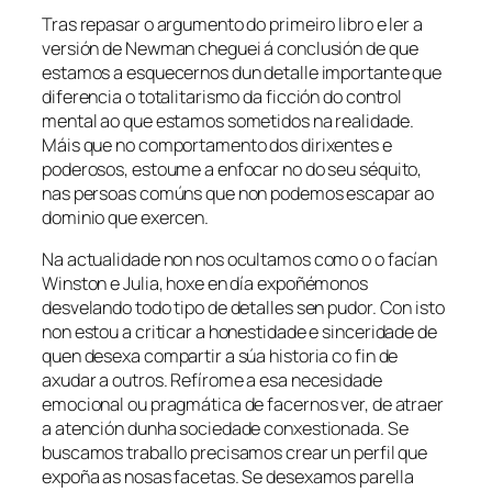
Tras repasar o argumento do primeiro libro e ler a
versión de Newman cheguei á conclusión de que
estamos a esquecernos dun detalle importante que
diferencia o totalitarismo da ficción do control
mental ao que estamos sometidos na realidade.
Máis que no comportamento dos dirixentes e
poderosos, estoume a enfocar no do seu séquito,
nas persoas comúns que non podemos escapar ao
dominio que exercen.
Na actualidade non nos ocultamos como o o facían
Winston e Julia, hoxe en día expoñémonos
desvelando todo tipo de detalles sen pudor. Con isto
non estou a criticar a honestidade e sinceridade de
quen desexa compartir a súa historia co fin de
axudar a outros. Refírome a esa necesidade
emocional ou pragmática de facernos ver, de atraer
a atención dunha sociedade conxestionada. Se
buscamos traballo precisamos crear un perfil que
expoña as nosas facetas. Se desexamos parella