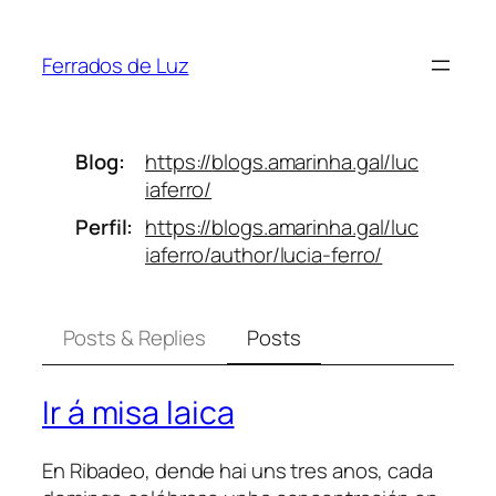
Saltar
ao
Ferrados de Luz
contido
Blog
https://
blogs.amarinha.gal/luc
iaferro/
Perfil
https://
blogs.amarinha.gal/luc
iaferro/
author/lucia-ferro/
Posts & Replies
Posts
Ir á misa laica
En Ribadeo, dende hai uns tres anos, cada